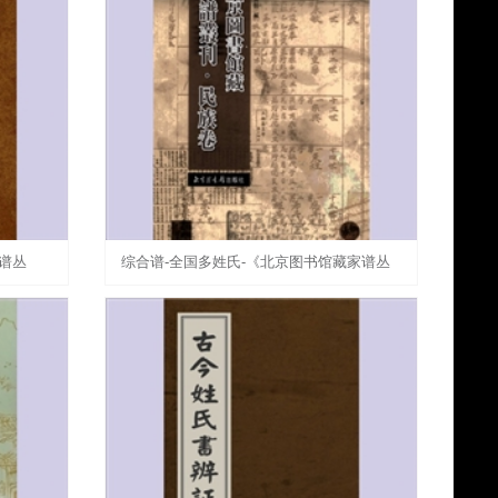
谱丛
综合谱-全国多姓氏-《北京图书馆藏家谱丛
共12辑
刊-民族卷》（全套100册）：北京图书馆出
许
版社2003年2月第1版