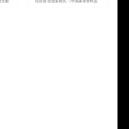
谱文献
综合谱-全国多姓氏-《中国家谱资料选
唐树科、
编》：国家清史编纂委员会文献丛刊，18
册，陈建华、王鹤鸣主编，上海