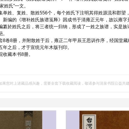
家姓氏”一文。
姓、复姓、散姓556个，每个姓氏下注明其得姓源流和郡望，
。新编的《增补姓氏族谱笺释》因成书于清雍正元年，故以雍字
编纂於姓氏之后，将三者统一归纳，形成了一姓之族谱，实是族
葩。
卷8册，并附散姓于后，雍正二年甲辰王思训作序，经国堂藏
五年之后，才于宣统元年木版刊印。
收藏本书8册。
如果您对上述藏品感兴趣，需要全套下载收藏阅读，敬请参与清泉书院公益共建