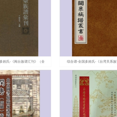
国多姓氏-《闽台族谱汇刊》（全
综合谱-全国多姓氏-《台湾关系族
韦忠慈顾问；陈支平主编；林江玲
书》：台湾文献类编，高志彬主编，
副主编；王连茂，叶
60册，含高、林、王、张、