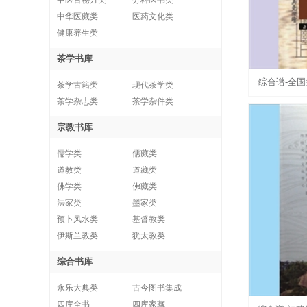
中医古秘方类
分科医书类
中华医藏类
医药文化类
健康养生类
茶学书库
综合谱-全
茶学古籍类
现代茶学类
茶学杂志类
茶学杂件类
刊-闽粤侨
宗教书库
儒学类
儒藏类
道教类
道藏类
佛学类
佛藏类
法家类
墨家类
预卜风水类
基督教类
伊斯兰教类
犹太教类
综合书库
永乐大典类
古今图书集成
四库全书
四库家藏