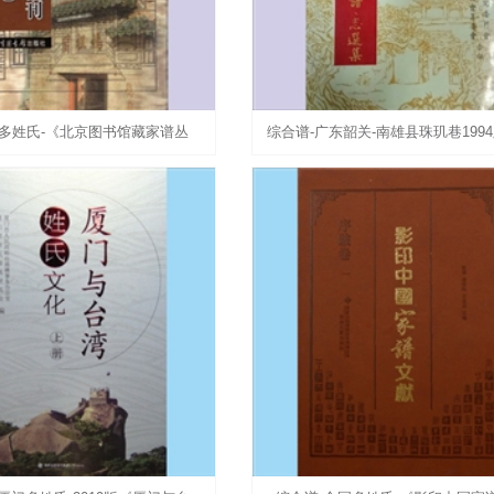
国多姓氏-《北京图书馆藏家谱丛
综合谱-广东韶关-南雄县珠玑巷199
乡卷》（全套50册）：张志清、
雄珠玑巷南迁氏族谱•志选集》：南
徐蜀主编，北京图书
资料，珠玑巷丛书之二