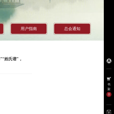
用户指南
总会通知
”“姓氏谱”，
书
架
0