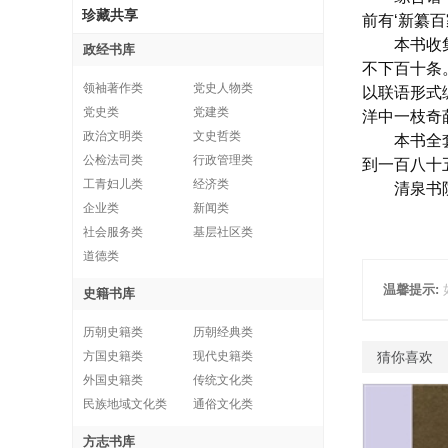
珍藏共享
前有‘新纂百
本书收集单
政经书库
不下百十条
领袖著作类
党史人物类
以联语形式
党史类
党建类
洋中一枝奇
政治文明类
文史哲类
本书全套8
公检法司类
行政管理类
到一百八十
工青妇儿类
经济类
清泉书院
企业类
新闻类
社会服务类
基层社区类
道德类
温馨提示:
史籍书库
历朝史籍类
历朝经典类
方国史籍类
现代史籍类
猜你喜欢
外国史籍类
传统文化类
民族地域文化类
通俗文化类
方志书库