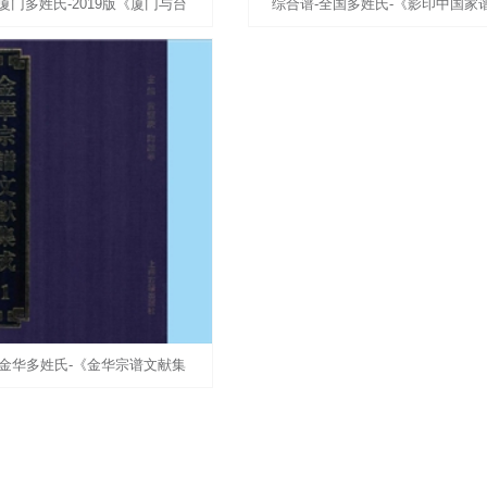
厦门多姓氏-2019版《厦门与台
综合谱-全国多姓氏-《影印中国家
》（上、下册）：厦门市人民政
（序跋卷）》：全套20册，刘宁、
台港澳事务办公室、厦
王忠民主编。选载数百姓氏
江金华多姓氏-《金华宗谱文献集
0册，列入《重修金华文丛》第
-200册，黄灵庚、陶诚华