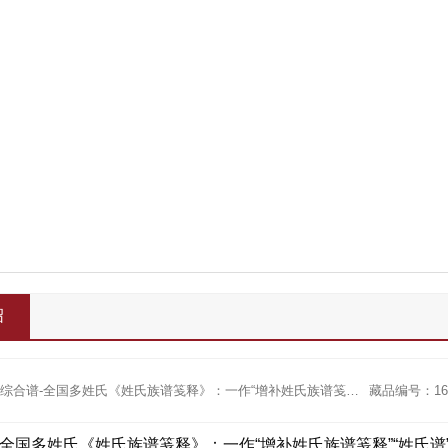
绍
藏品名称：综合谱-全国多姓氏《姓氏族谱笺释》：一作“增补姓氏族谱笺释”“姓氏谱”，（清）康熙时人、新建熊峻运
藏品编号：166
国多姓氏《姓氏族谱笺释》：一作“增补姓氏族谱笺释”“姓氏谱