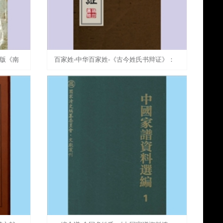
4版《南
百家姓-中华百家姓-《古今姓氏书辩证》：
雄文史
40卷，邓名世撰，其子椿裒次之。此书搜集
宋及宋以前历代姓氏文