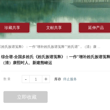
珍藏共享
文献共享
延伸产品
姓氏族谱笺释》：一作“增补姓氏族谱笺释”“姓氏谱”，（清）康 ...
综合谱-全国多姓氏《姓氏族谱笺释》：一作“增补姓氏族谱笺释
（清）康熙时人、新建熊峻运
-
+
数量
库存
停止服务
立即收藏