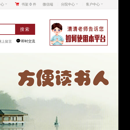
中心
书架
0
件
微信端
分院中心
客户中心

即时交流
网上留言