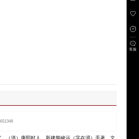
客服
51348
”，（清）康熙时人、新建熊峻运（字在湄）手著，文